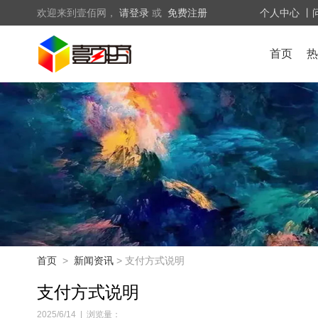
欢迎来到壹佰网，
请登录
或
免费注册
个人中心
丨
首页
热
首页
>
新闻资讯
> 支付方式说明
支付方式说明
2025/6/14
|
浏览量：